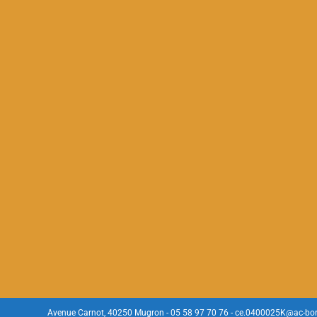
Avenue Carnot, 40250 Mugron - 05 58 97 70 76 - ce.0400025K@ac-bor