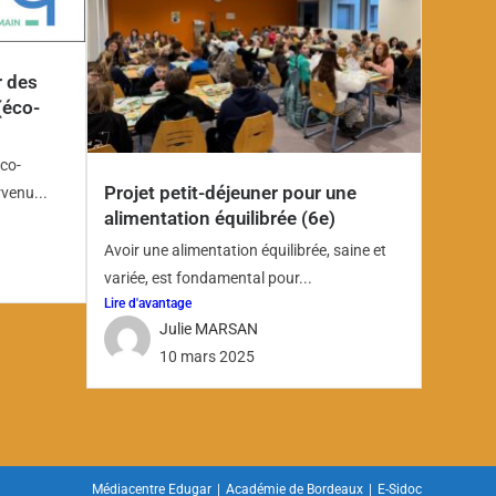
r des
(éco-
co-
Projet petit-déjeuner pour une
rvenu...
alimentation équilibrée (6e)
Avoir une alimentation équilibrée, saine et
variée, est fondamental pour...
Lire d'avantage
Julie MARSAN
10 mars 2025
Médiacentre Edugar
Académie de Bordeaux
E-Sidoc